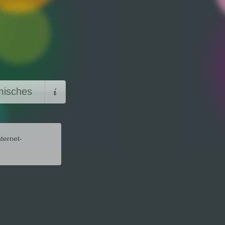
isches
ternet-